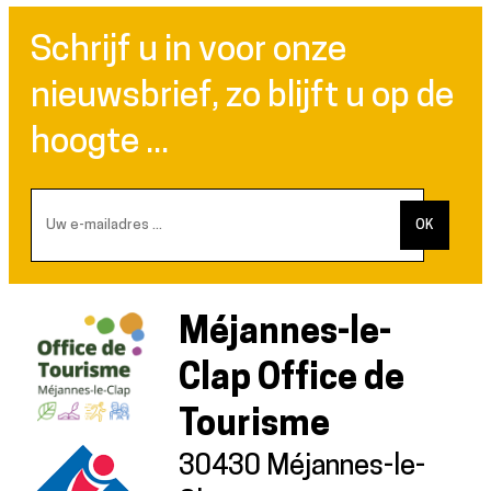
Schrijf u in voor onze
nieuwsbrief, zo blijft u op de
hoogte ...
Méjannes-le-
Clap Office de
Tourisme
30430 Méjannes-le-