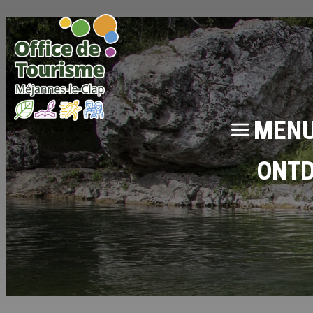
MEN
ONT