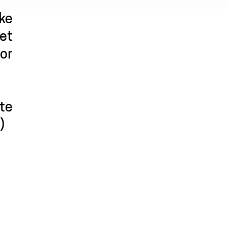
ke
et
oor
te
)