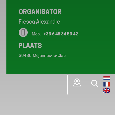
ORGANISATOR
Fresca Alexandre
Mob. :
+33 6 45 34 53 42
PLAATS
30430
Méjannes-le-Clap