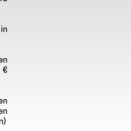
in
en
 €
en
en
n)