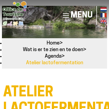
MENU
Home
>
Wat is er te zien en te doen
>
Agenda
>
Atelier lactofermentation
ATELIER