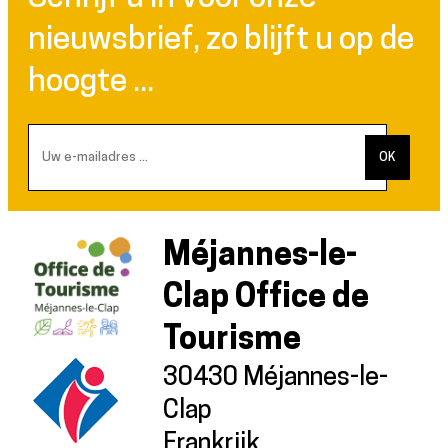
nieuwsbrief, zo blijft u op de
hoogte ...
Méjannes-le-
Clap Office de
Tourisme
30430 Méjannes-le-
Clap
Frankrijk