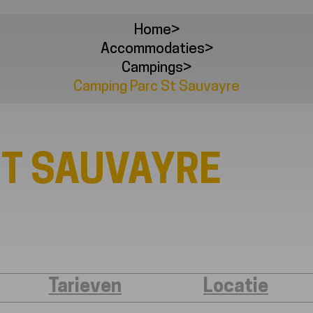
Home
>
Accommodaties
>
Campings
>
Camping Parc St Sauvayre
ST SAUVAYRE
Tarieven
Locatie