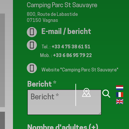
Camping Parc St Sauvayre
800, Route de Labastide
07150
Vagnas
E-mail / bericht
Tel. :
+33 4 75 38 61 51
Mob. :
+33 6 86 95 79 22
Website
"Camping Parc St Sauvayre"
Bericht
*
Nombre d'adultes (+)