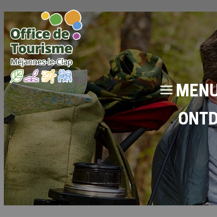
MEN
ONT