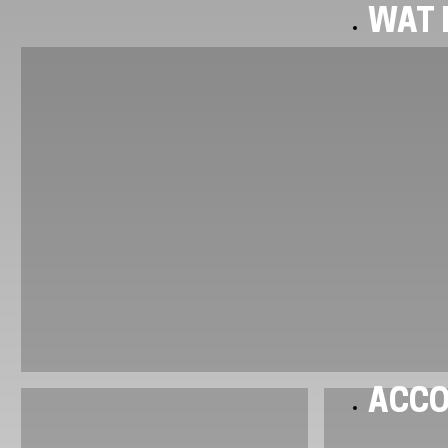
WAT I
ACC