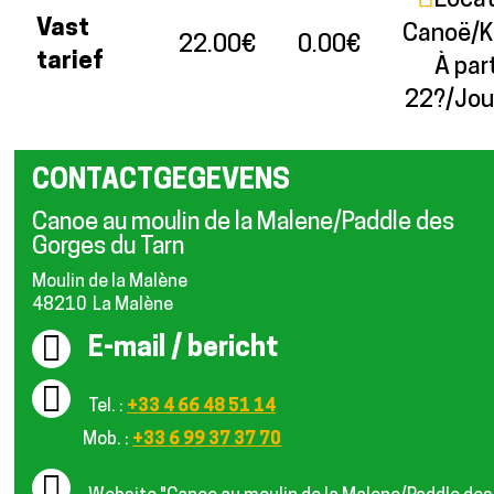
Locat
Vast
Canoë/K
22.00€
0.00€
tarief
À part
22?/Jou
CONTACTGEGEVENS
Canoe au moulin de la Malene/Paddle des
Gorges du Tarn
Moulin de la Malène
48210
La Malène
E-mail / bericht
Tel. :
+33 4 66 48 51 14
Mob. :
+33 6 99 37 37 70