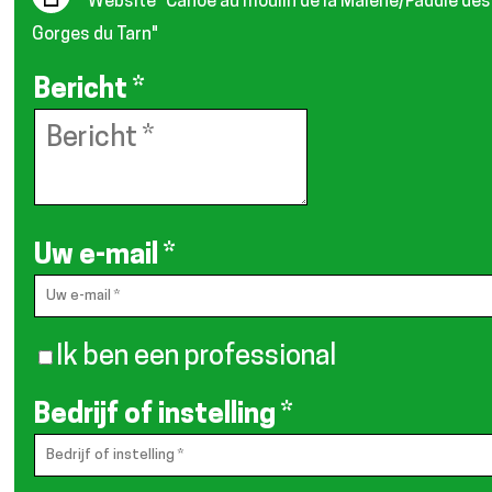
Website
"Canoe au moulin de la Malene/Paddle des
Gorges du Tarn"
Bericht
*
Uw e-mail
*
Ik ben een professional
Bedrijf of instelling
*