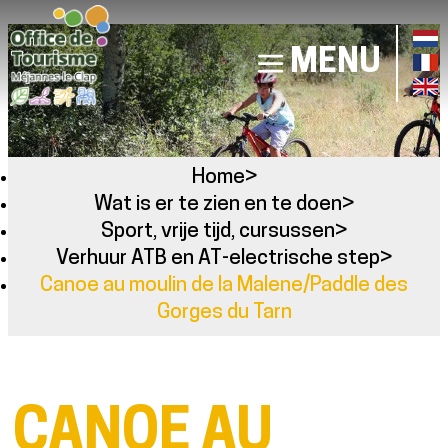
MENU
Home
>
Wat is er te zien en te doen
>
Sport, vrije tijd, cursussen
>
Verhuur ATB en AT-electrische step
>
Canoe au moulin de la Malene/Paddle des
Gorges du Tarn
CANOE AU