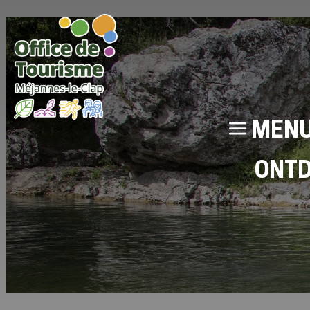
MEN
ONT