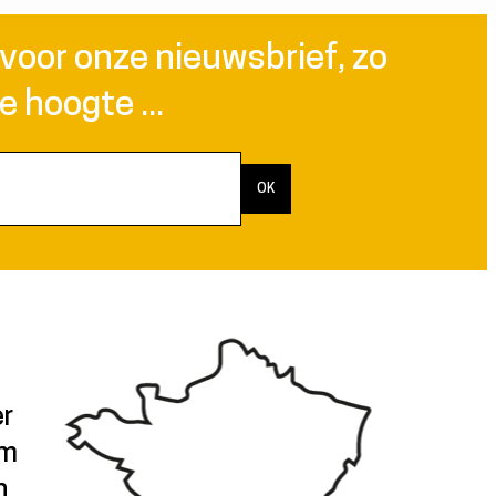
n voor onze nieuwsbrief, zo
de hoogte ...
er
/m
n