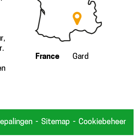
r,
r.
France
Gard
en
bepalingen
Sitemap
Cookiebeheer