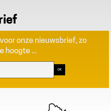
ief
n voor onze nieuwsbrief, zo
de hoogte ...