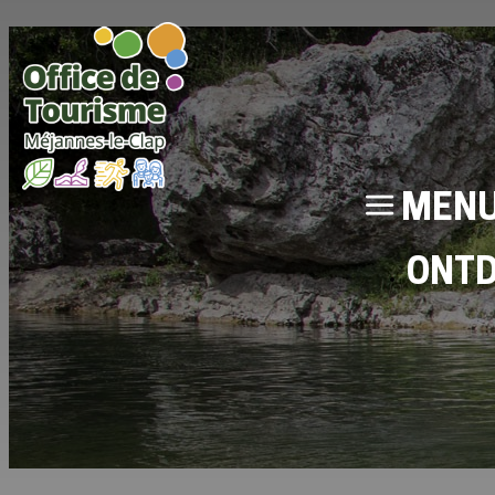
MEN
ONT