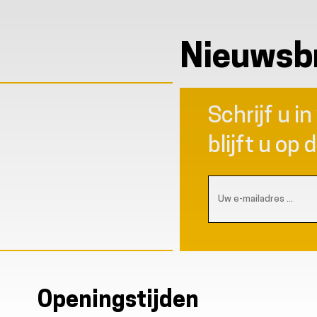
Nieuwsbr
Schrijf u i
e
blijft u op 
Openingstijden