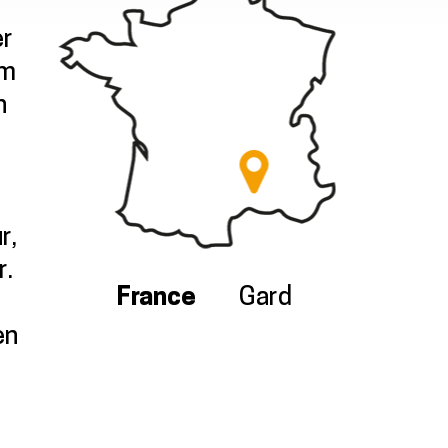
er
/m
n
r,
r.
France
Gard
en