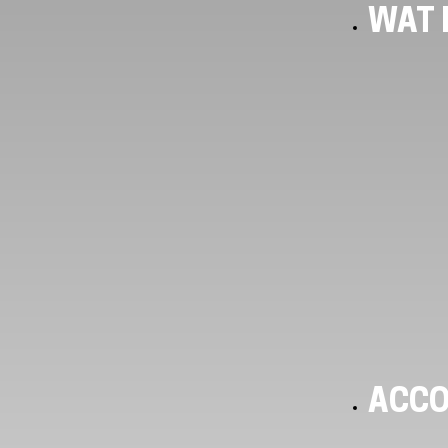
WAT I
ACC