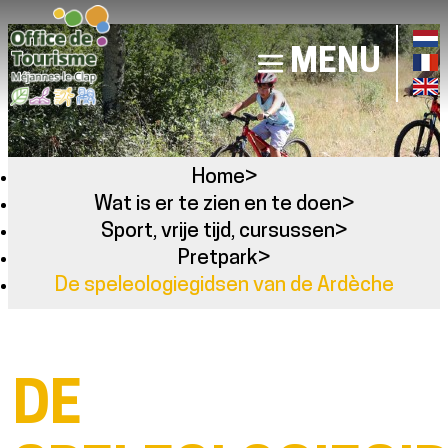
MENU
Home
>
Wat is er te zien en te doen
>
Sport, vrije tijd, cursussen
>
Pretpark
>
De speleologiegidsen van de Ardèche
DE