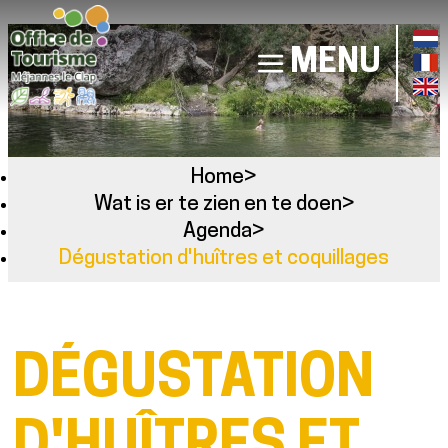
MENU
Home
>
Wat is er te zien en te doen
>
Agenda
>
Dégustation d'huîtres et coquillages
DÉGUSTATION