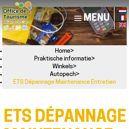
MENU
Home
>
Praktische informatie
>
Winkels
>
Autopech
>
ETS Dépannage Maintenance Entretien
ETS DÉPANNAGE