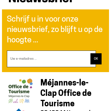
Schrijf u in voor onze
nieuwsbrief, zo blijft u op de
hoogte ...
Méjannes-le-
Clap Office de
Tourisme