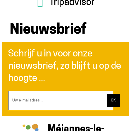
Tripadvisor
Nieuwsbrief
Schrijf u in voor onze
nieuwsbrief, zo blijft u op de
hoogte ...
Méjannes-le-