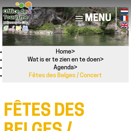
MENU
Home
>
Wat is er te zien en te doen
>
Agenda
>
Fêtes des Belges / Concert
FÊTES DES