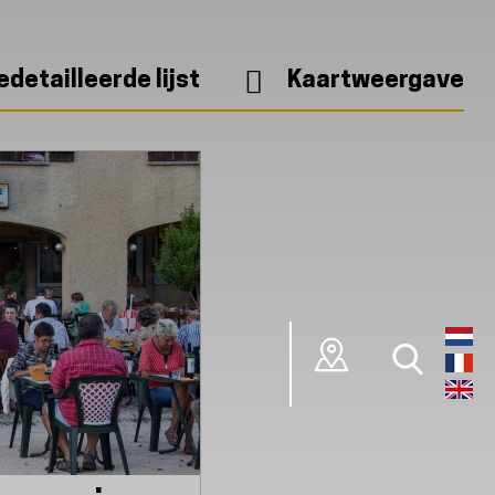
edetailleerde lijst
Kaartweergave