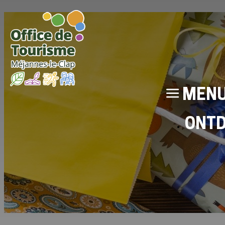
MEN
ONT