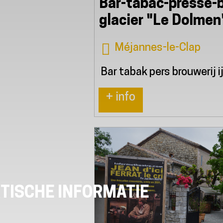
Bar-tabac-presse-b
glacier "Le Dolmen
Méjannes-le-Clap
Bar tabak pers brouwerij i
+ info
TISCHE INFORMATIE