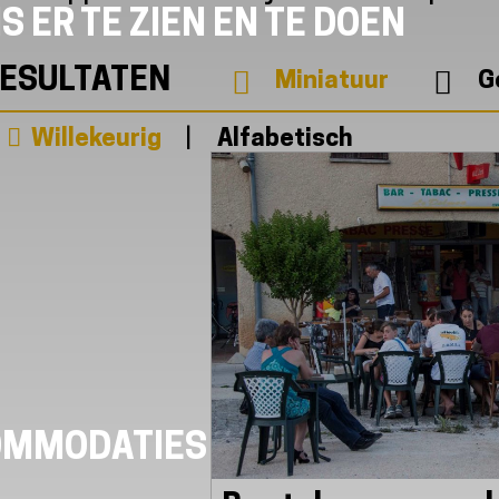
S ER TE ZIEN EN TE DOEN
ESULTATEN
Miniatuur
G
Willekeurig
Alfabetisch
OMMODATIES