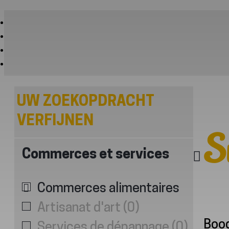
UW ZOEKOPDRACHT
VERFIJNEN
S
Commerces et services
Commerces alimentaires
Artisanat d'art
(
0
)
Bood
Services de dépannage
(
0
)