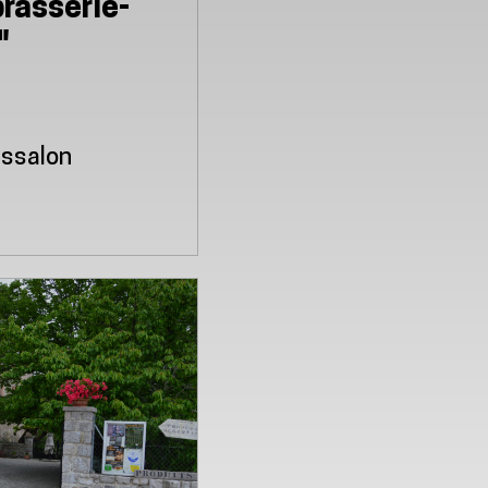
rasserie-
"
jssalon