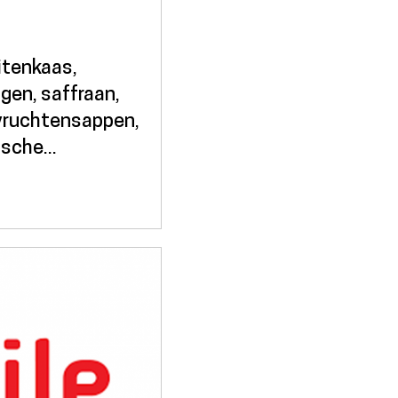
eitenkaas,
gen, saffraan,
vruchtensappen,
ische...