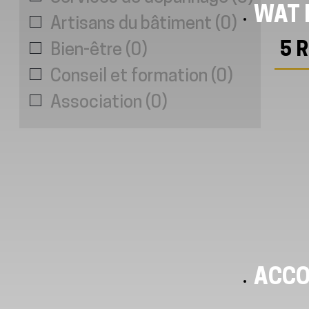
WAT I
Artisans du bâtiment
(
0
)
5
R
Bien-être
(
0
)
Conseil et formation
(
0
)
Association
(
0
)
ACC