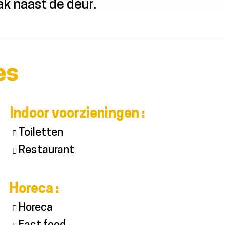
ak naast de deur.
es
Indoor voorzieningen
:
Toiletten
Restaurant
Horeca
:
Horeca