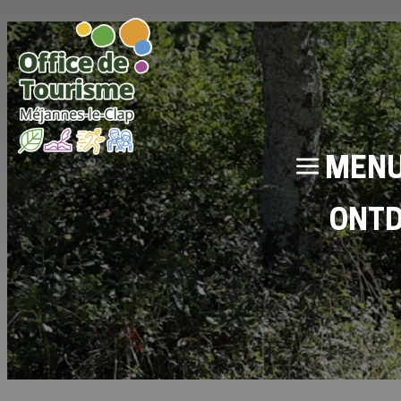
MEN
ONT