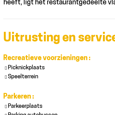
heeft, ligt het restaurantgedeelte vl
Uitrusting en servic
Recreatieve voorzieningen
:
Picknickplaats
Speelterrein
Parkeren
:
Parkeerplaats