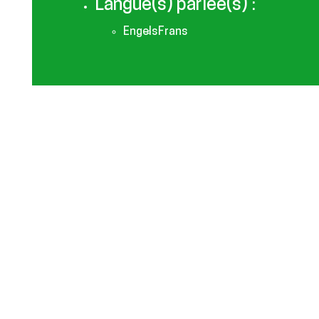
Langue(s) parlée(s) :
Engels
Frans