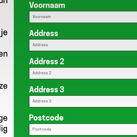
hun
Voornaam
 je
Address
ten
Address 2
uze
Address 3
Postcode
ige
dig