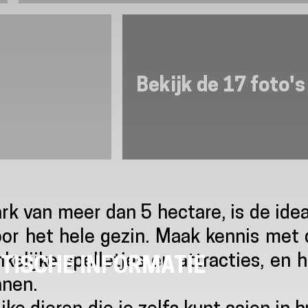
Bekijk de 17 foto's
ark van meer dan 5 hectare, is de ide
oor het hele gezin. Maak kennis met 
nkelijke spelletjes en attracties, en 
TISCHE INFORMATIE
anen.