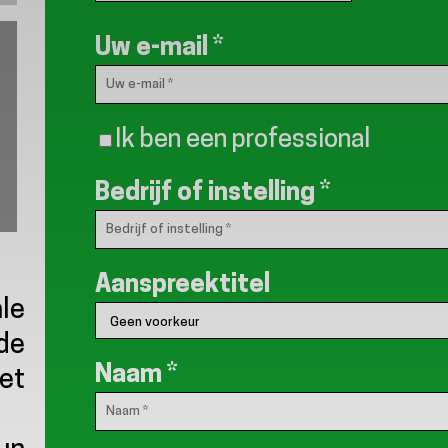
Uw e-mail
*
Ik ben een professional
Bedrijf of instelling
*
Aanspreektitel
ale
de
Naam
*
het