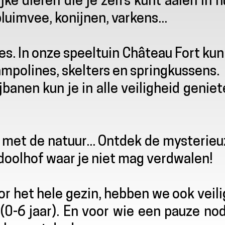
jke dieren die je zelfs kunt aaien in 
pluimvee, konijnen, varkens...
ies. In onze speeltuin Château Fort kun
rampolines, skelters en springkussens.
banen kun je in alle veiligheid genie
k met de natuur... Ontdek de mysterie
doolhof waar je niet mag verdwalen!
oor het hele gezin, hebben we ook veil
(0-6 jaar). En voor wie een pauze no