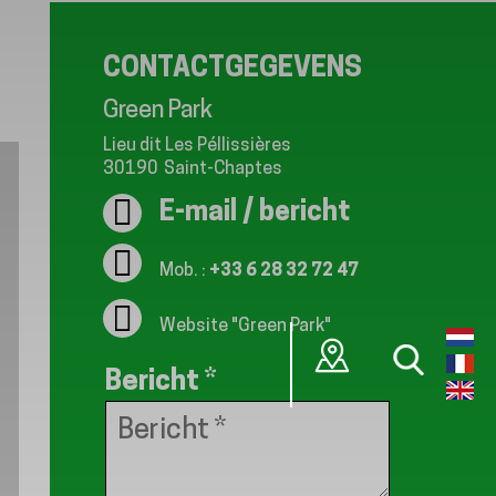
CONTACTGEGEVENS
Green Park
Lieu dit Les Péllissières
30190
Saint-Chaptes
E-mail / bericht
Mob. :
+33 6 28 32 72 47
Website
"Green Park"
Bericht
*