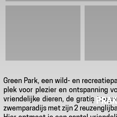
Presentatie
Green Park, een wild- en recreatiep
plek voor plezier en ontspanning v
vriendelijke dieren, de gratis toega
PRAK
zwemparadijs met zijn 2 reuzenglijb