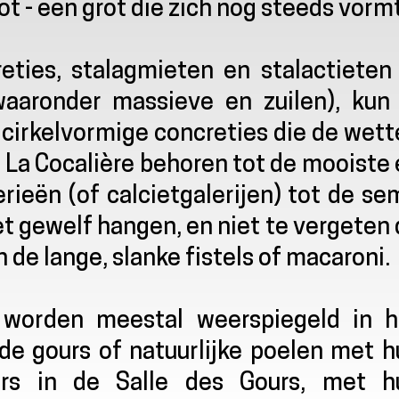
ot - een grot die zich nog steeds vormt
reties, stalagmieten en stalactieten
aaronder massieve en zuilen), kun 
cirkelvormige concreties die de wett
n La Cocalière behoren tot de mooiste
ieën (of calcietgalerijen) tot de se
et gewelf hangen, en niet te vergeten
 de lange, slanke fistels of macaroni.
n worden meestal weerspiegeld in h
de gours of natuurlijke poelen met h
urs in de Salle des Gours, met h