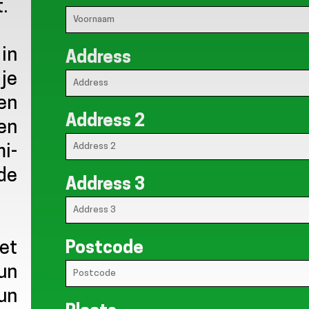
.
 in
Address
je
en
Address 2
 en
mi-
 de
Address 3
Postcode
et
un
un