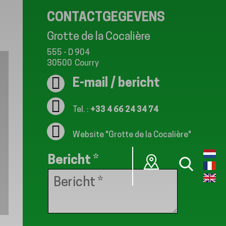
CONTACTGEGEVENS
Grotte de la Cocalière
555 - D 904
30500
Courry
E-mail / bericht
Tel. :
+33 4 66 24 34 74
Website
"Grotte de la Cocalière"
Bericht
*