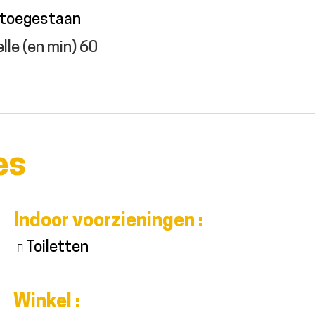
 toegestaan
lle (en min)
60
es
Indoor voorzieningen
:
Toiletten
Winkel
: