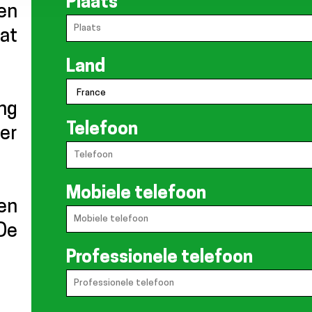
Plaats
een
dat
Land
ing
Telefoon
er
Mobiele telefoon
en
De
Professionele telefoon