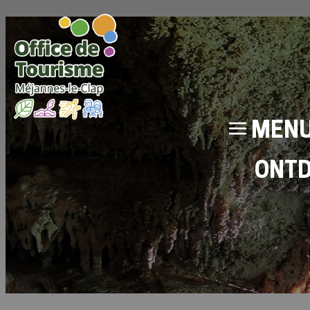
MEN
ONT