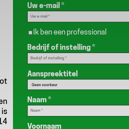
Uw e-mail
*
Ik ben een professional
Bedrijf of instelling
*
Aanspreektitel
ot
Naam
*
en
 is
 14
Voornaam