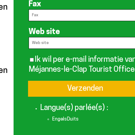
Fax
een
Web site
Ik wil per e-mail informatie va
Méjannes-le-Clap Tourist Office
en
Langue(s) parlée(s) :
Engels
Duits