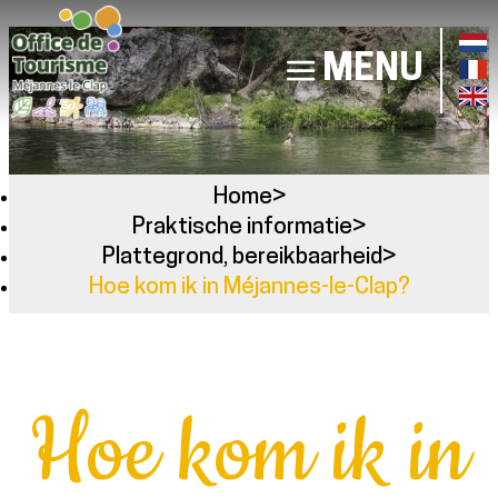
MENU
Home
>
Praktische informatie
>
Plattegrond, bereikbaarheid
>
Hoe kom ik in Méjannes-le-Clap?
Hoe kom ik in