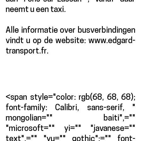
neemt u een taxi.
Alle informatie over busverbindingen
vindt u op de website: www.edgard-
transport.fr.
<span style="color: rgb(68, 68, 68);
font-family: Calibri, sans-serif, "
mongolian="" baiti",=""
"microsoft="" yi="" "javanese=""
text",="" "yu="" gothic";="" font-