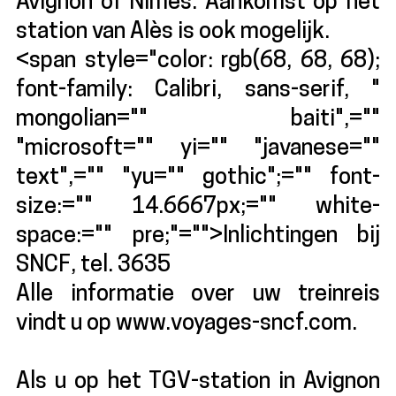
Avignon of Nîmes. Aankomst op het
station van Alès is ook mogelijk.
<span style="color: rgb(68, 68, 68);
font-family: Calibri, sans-serif, "
mongolian="" baiti",=""
"microsoft="" yi="" "javanese=""
text",="" "yu="" gothic";="" font-
size:="" 14.6667px;="" white-
space:="" pre;"="">Inlichtingen bij
SNCF, tel. 3635
Alle informatie over uw treinreis
vindt u op www.voyages-sncf.com.
Als u op het TGV-station in Avignon