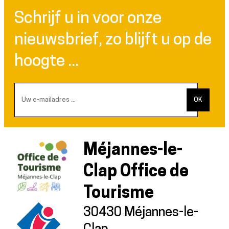
Schrijf u in voor onze
nieuwsbrief, zo blijft u op de
hoogte ...
Méjannes-le-
Clap Office de
Tourisme
30430 Méjannes-le-