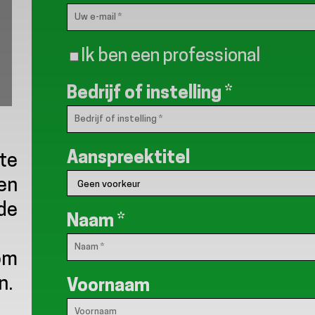
Ik ben een professional
Bedrijf of instelling
*
Aanspreektitel
 te
en
de
Naam
*
om
n.
Voornaam