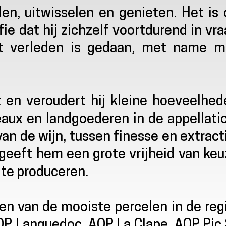
n, uitwisselen en genieten. Het is 
ie dat hij zichzelf voortdurend in vr
et verleden is gedaan, met name m
t en veroudert hij kleine hoeveelhed
eaux en landgoederen in de appellati
an de wijn, tussen finesse en extract
p geeft hem een grote vrijheid van ke
te produceren.
nen van de mooiste percelen in de reg
OP Languedoc, AOP La Clape, AOP Pic 