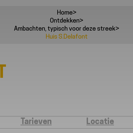
Home
>
Ontdekken
>
Ambachten, typisch voor deze streek
>
Huis S.Delafont
T
Tarieven
Locatie