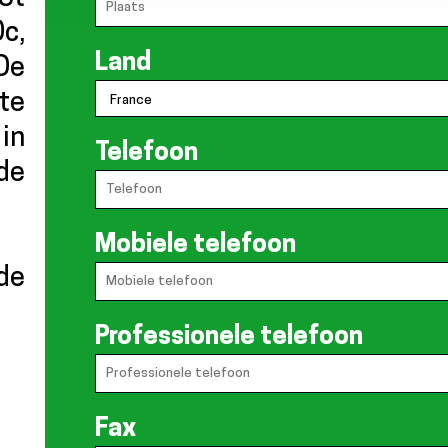
c,
Land
 De
ste
 in
Telefoon
de
Mobiele telefoon
 de
Professionele telefoon
Fax