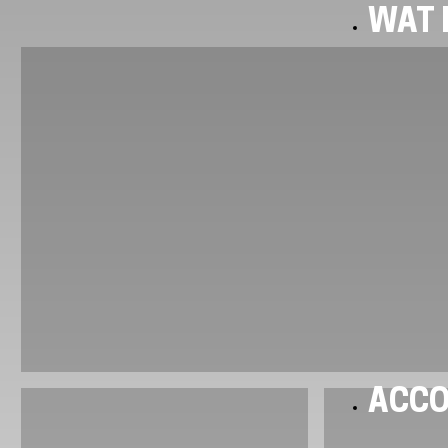
WAT I
ACC