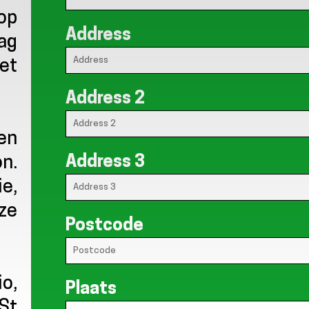
op
Address
aag
et
Address 2
en
Address 3
on.
ie,
uze
Postcode
io,
Plaats
St