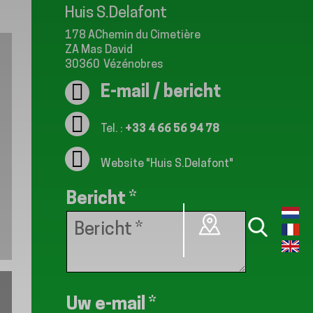
Huis S.Delafont
178 AChemin du Cimetière
ZA Mas David
30360
Vézénobres
E-mail / bericht
Tel. :
+33 4 66 56 94 78
Website
"Huis S.Delafont"
Bericht
*
Uw e-mail
*