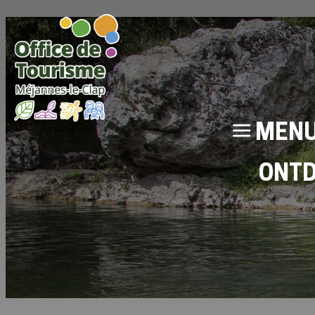
MEN
ONT