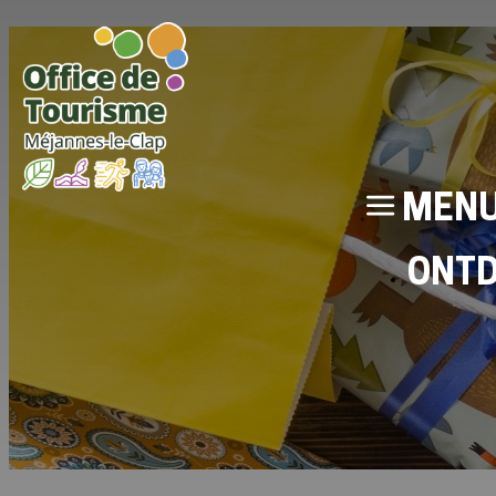
MEN
ONT