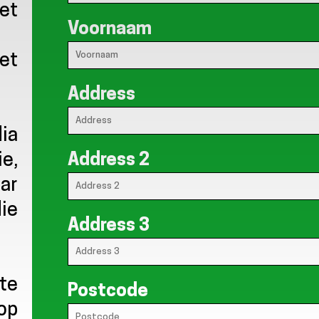
et
Voornaam
het
Address
dia
Address 2
e,
ar
ie
Address 3
 te
Postcode
op