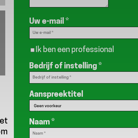
Uw e-mail
*
Ik ben een professional
Bedrijf of instelling
*
Aanspreektitel
het
Naam
*
 om