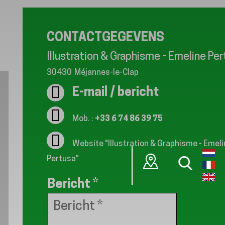
CONTACTGEGEVENS
Illustration & Graphisme - Emeline Pe
30430
Méjannes-le-Clap
E-mail / bericht
Mob. :
+33 6 74 86 39 75
Website
"Illustration & Graphisme - Emel
Pertusa"
Bericht
*