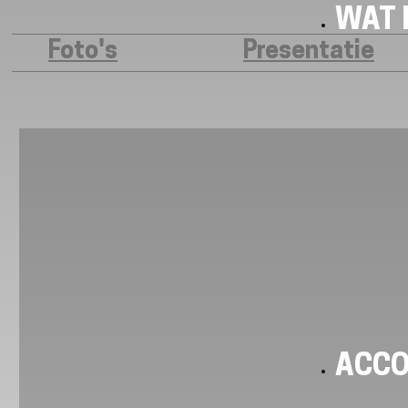
WAT I
Foto's
Presentatie
ACC