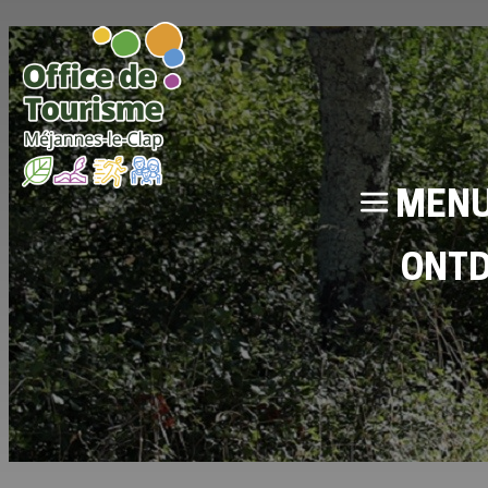
MEN
ONT