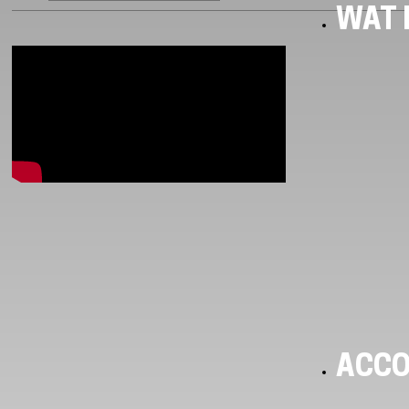
WAT I
ACC