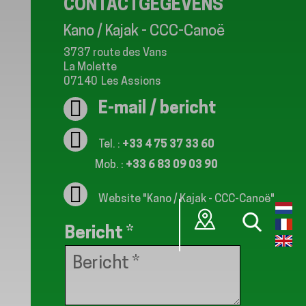
CONTACTGEGEVENS
Kano / Kajak - CCC-Canoë
3737 route des Vans
La Molette
07140
Les Assions
E-mail / bericht
Tel. :
+33 4 75 37 33 60
Mob. :
+33 6 83 09 03 90
Website
"Kano / Kajak - CCC-Canoë"
Bericht
*