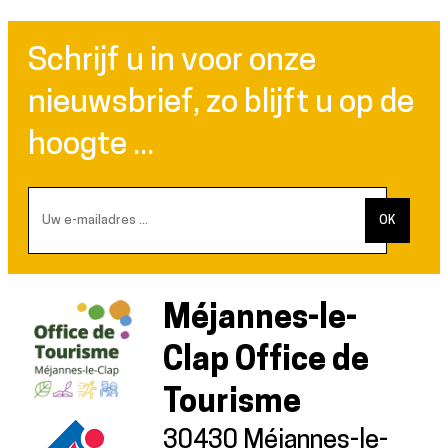
Schrijf u in voor onze
nieuwsbrief, zo blijft u op de
hoogte ...
Méjannes-le-
Clap Office de
Tourisme
30430 Méjannes-le-