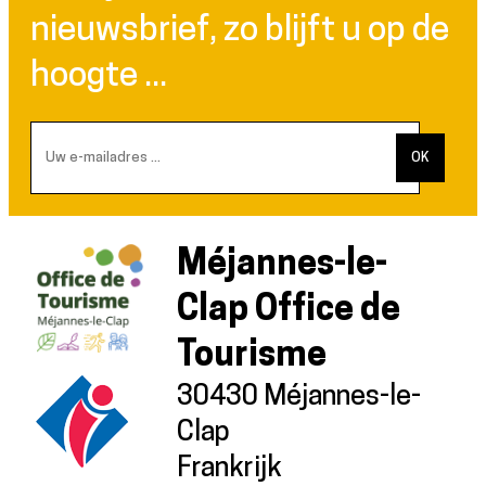
nieuwsbrief, zo blijft u op de
hoogte ...
Méjannes-le-
Clap Office de
Tourisme
30430 Méjannes-le-
Clap
Frankrijk