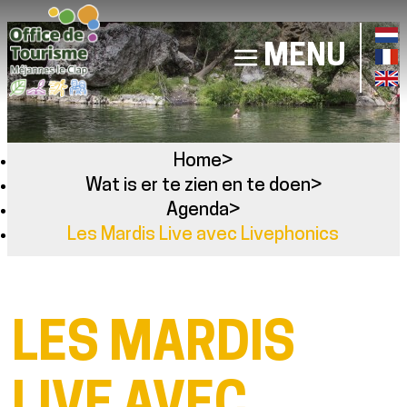
MENU
Home
>
Wat is er te zien en te doen
>
Agenda
>
Les Mardis Live avec Livephonics
LES MARDIS