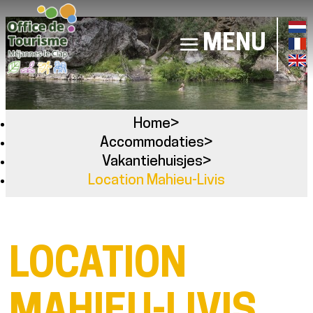
MENU
Home
>
Accommodaties
>
Vakantiehuisjes
>
Location Mahieu-Livis
LOCATION