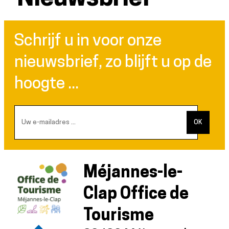
Schrijf u in voor onze
nieuwsbrief, zo blijft u op de
hoogte ...
Méjannes-le-
Clap Office de
Tourisme