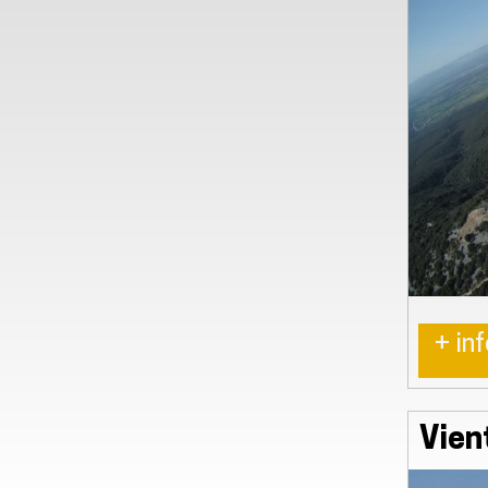
+ inf
Vien