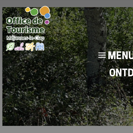
MEN
ONT