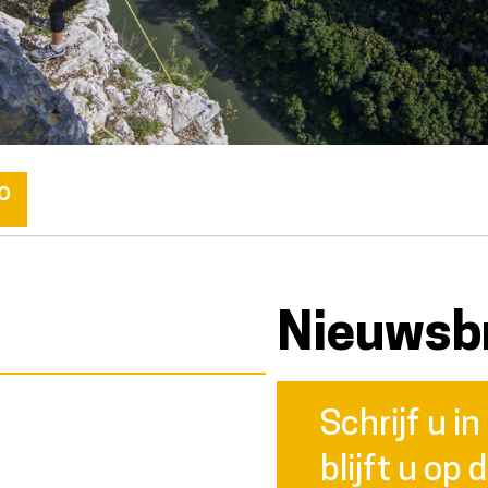
o
Nieuwsbr
Schrijf u i
e
blijft u op 