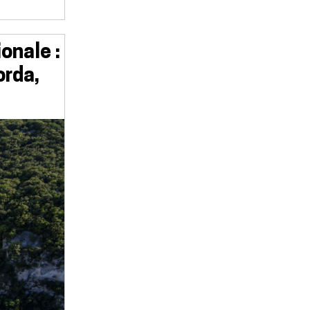
onale :
orda,