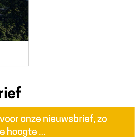
ief
n voor onze nieuwsbrief, zo
de hoogte ...