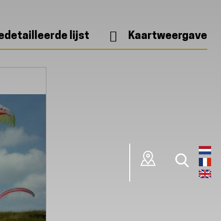
edetailleerde lijst
Kaartweergave