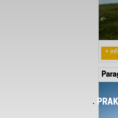
+ inf
Para
PRAK