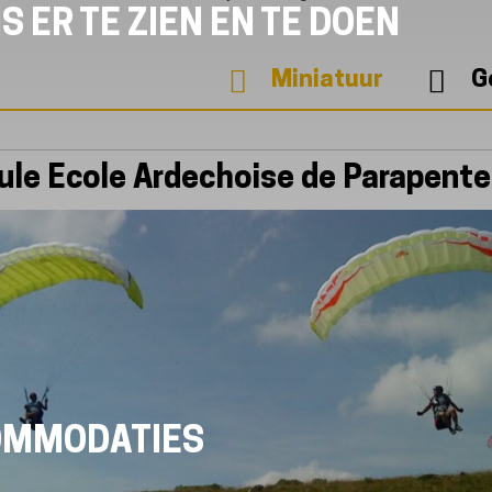
S ER TE ZIEN EN TE DOEN
Miniatuur
G
ule Ecole Ardechoise de Parapente
OMMODATIES