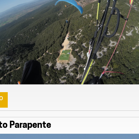
o
to Parapente