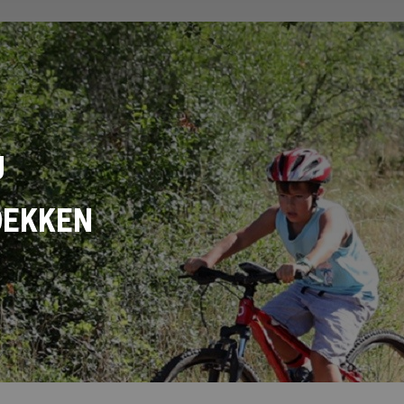
U
DEKKEN