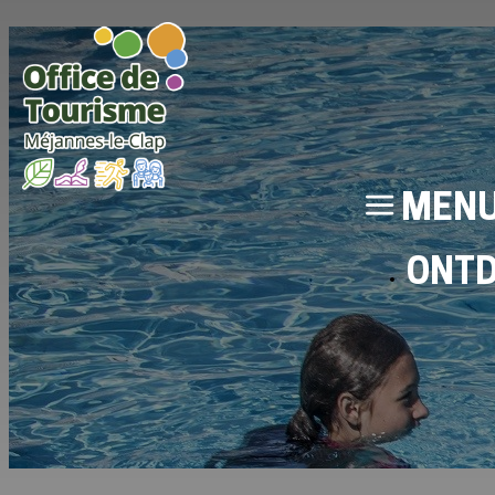
MEN
ONT