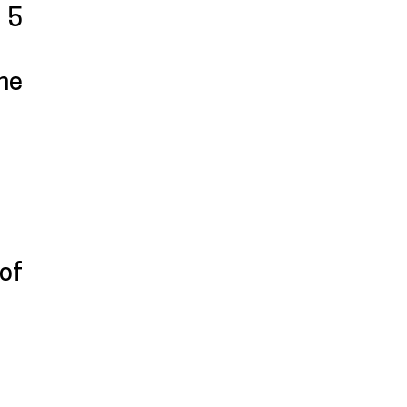
l 5
ine
 of