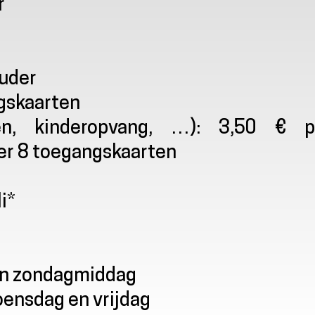
r
ouder
gskaarten
en, kinderopvang, …): 3,50 € p
per 8 toegangskaarten
i*
 en zondagmiddag
oensdag en vrijdag