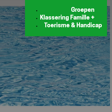
Groepen
Klassering Famille +
Toerisme & Handicap