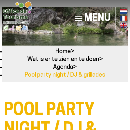
MENU
Home
>
Wat is er te zien en te doen
>
Agenda
>
Pool party night / DJ & grillades
POOL PARTY