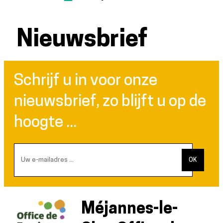
Nieuwsbrief
Schrijf u in voor onze
nieuwsbrief, zo blijft u op de
hoogte ...
Méjannes-le-