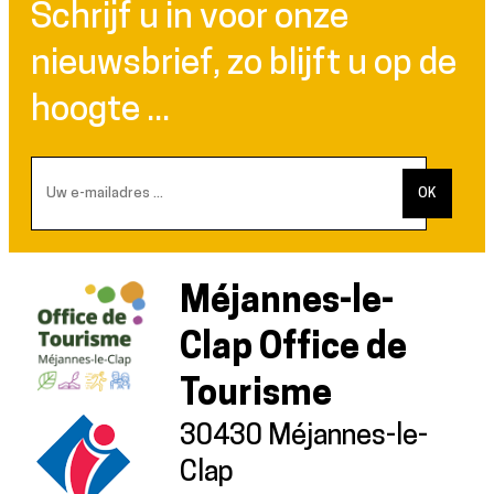
Schrijf u in voor onze
nieuwsbrief, zo blijft u op de
hoogte ...
Méjannes-le-
Clap Office de
Tourisme
30430 Méjannes-le-
Clap