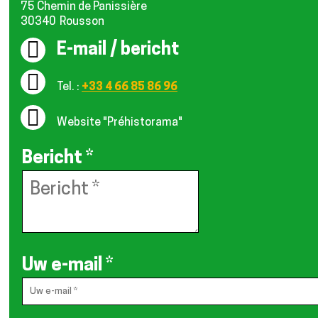
75 Chemin de Panissière
30340
Rousson
E-mail / bericht
Tel. :
+33 4 66 85 86 96
Website
"Préhistorama"
Bericht
*
Uw e-mail
*