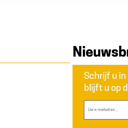
Nieuwsbr
Schrijf u i
e
blijft u op 