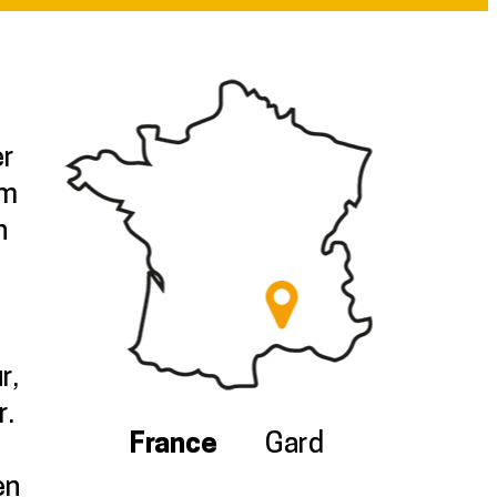
er
/m
n
r,
r.
France
Gard
en