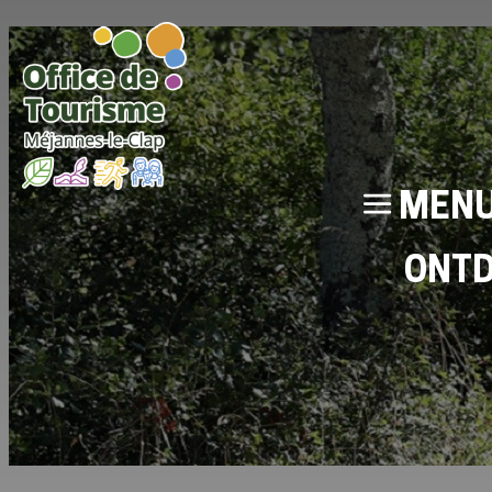
MEN
ONT