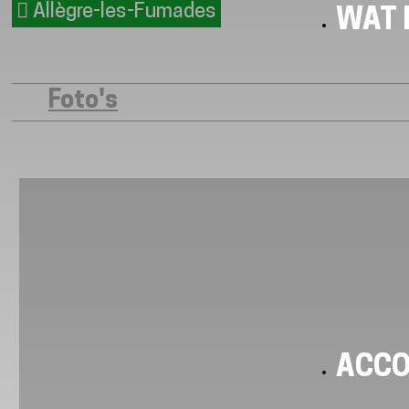
Allègre-les-Fumades
WAT I
Foto's
ACC