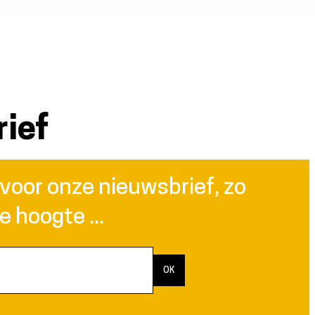
ief
n voor onze nieuwsbrief, zo
de hoogte ...