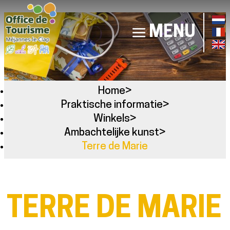
MENU
Home
>
Praktische informatie
>
Winkels
>
Ambachtelijke kunst
>
Terre de Marie
TERRE DE MARIE