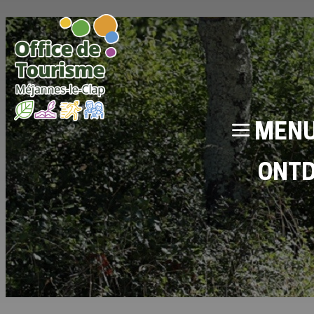
MEN
ONT