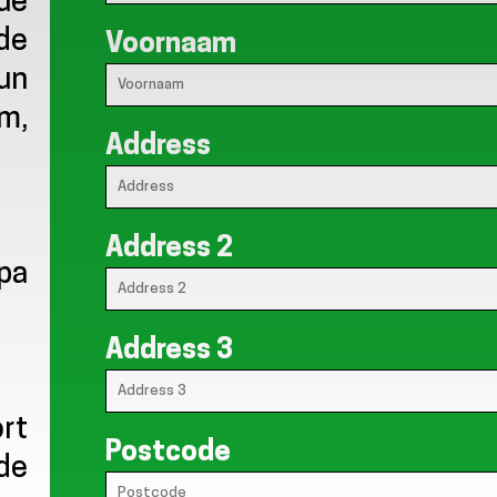
que
 de
Voornaam
’un
m,
Address
Address 2
pa
Address 3
rt
Postcode
de