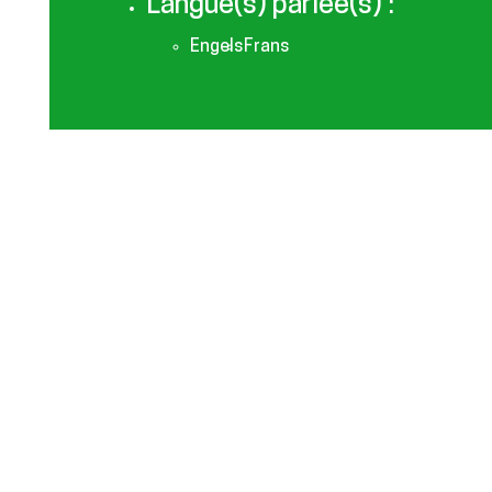
Langue(s) parlée(s) :
Engels
Frans