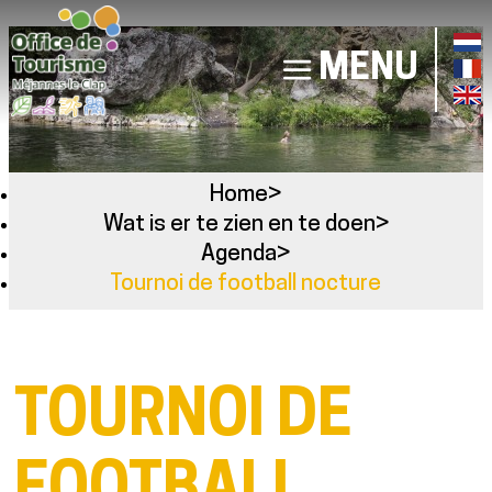
MENU
Home
>
Wat is er te zien en te doen
>
Agenda
>
Tournoi de football nocture
TOURNOI DE