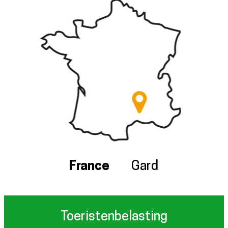
France
Gard
Toeristenbelasting