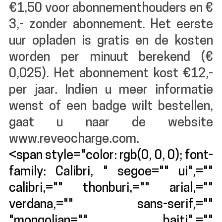
€1,50 voor abonnementhouders en €
3,- zonder abonnement. Het eerste
uur opladen is gratis en de kosten
worden per minuut berekend (€
0,025). Het abonnement kost €12,-
per jaar. Indien u meer informatie
wenst of een badge wilt bestellen,
gaat u naar de website
www.reveocharge.com.
<span style="color: rgb(0, 0, 0); font-
family: Calibri, " segoe="" ui",=""
calibri,="" thonburi,="" arial,=""
verdana,="" sans-serif,=""
"mongolian="" baiti",=""