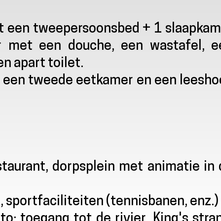
et een tweepersoonsbed + 1 slaapkam
 met een douche, een wastafel, e
 apart toilet.
 je een tweede eetkamer en een leesh
staurant, dorpsplein met animatie in
sportfaciliteiten (tennisbanen, enz.)
: toegang tot de rivier, King's stra