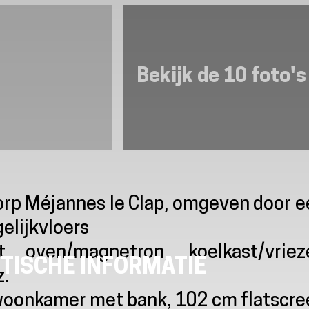
Bekijk de 10 foto's
dorp Méjannes le Clap, omgeven door 
elijkvloers
 oven/magnetron, koelkast/vrieze
TISCHE INFORMATIE
z.
e woonkamer met bank, 102 cm flatscr