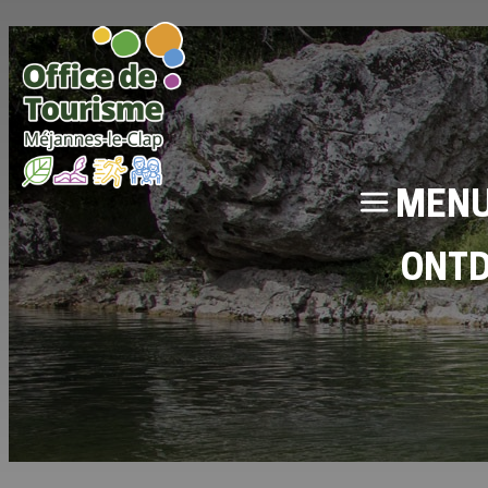
MEN
ONT