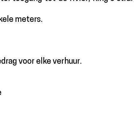
kele meters.
rag voor elke verhuur.
e