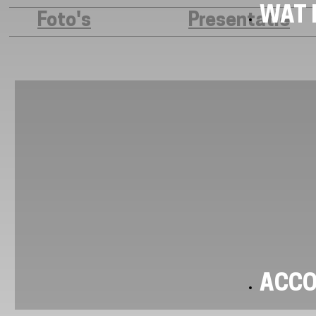
WAT I
Foto's
Presentatie
ACC