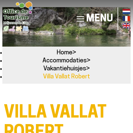
MENU
Home
>
Accommodaties
>
Vakantiehuisjes
>
Villa Vallat Robert
VILLA VALLAT